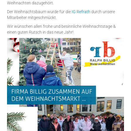
Weihnachten dazugehört.
Der Weihnachtsbaum wurde für die
IG Refrath
durch unsere
Mitarbeiter mitgeschmückt.
Wir wünschen allen frohe und besinnliche Weihnachtstage &
einen guten Rutsch in das neue Jahr!